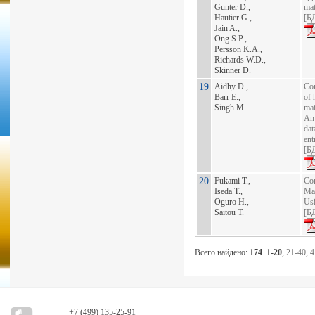
Gunter D.,
mat
Hautier G.,
[
БД
Jain A.,
Ong S.P.,
Persson K.A.,
Richards W.D.,
Skinner D.
19
Aidhy D.,
Con
Barr E.,
of 
Singh M.
ma
An 
dat
ent
[
БД
20
Fukami T.,
Con
Iseda T.,
Mat
Oguro H.,
Us
Saitou T.
[
БД
Всего найдено:
174
.
1-20
,
21-40
,
4
+7 (499) 135-25-91