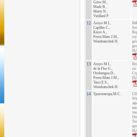
Grive M.,
Made B.,
Marty N.,
Vieillard P.
12
Aroyo M.I.,
Bil
Capillas C.,
Ser
Kirov A.,
Rep
Perez-Mato J.M.,
cry
Wondratschek H.
gro
gr
[
БД
13
Aroyo M.I.,
Bri
de la Flor G.,
on 
Orobengoa D.,
Cry
Perez-Mato J.M.,
[
БД
Tasci E.S.,
Wondratschek H.
14
Трахтенгерц М.С.
CD
Wi
эф
ин
те
Оп
Те
це
[
БД