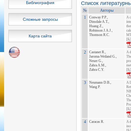
Библиография
Список литературн
№
Авторы
1
Conway P.P.,
A c
Сложные запросы
Dinsdale A.T.,
int
Huang Z.,
th
Robinson J.A.J.,
cal
Thomson R.C.
M
Карта сайта
[
БД
2
Castanet R.,
A d
Jaroma-Weiland G.,
Th
Neuer G.,
pro
Zahra A.M.,
met
Zahra C.Y.
[
БД
3
Neumann D.B.,
A D
Wang P.
Ret
NB
Ch
Th
Pro
[
БД
4
Caracas R.
A d
inc
[
БД