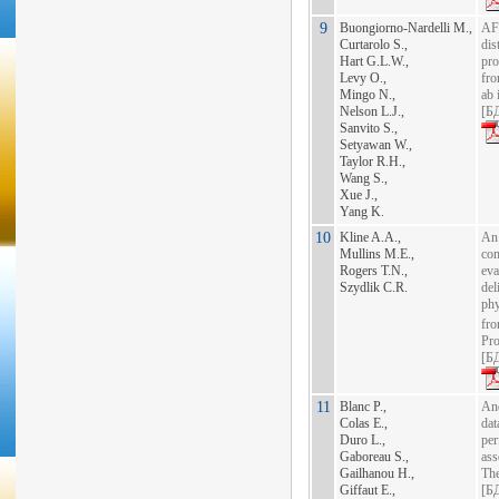
9
Buongiorno-Nardelli M.,
AF
Curtarolo S.,
dis
Hart G.L.W.,
pro
Levy O.,
fro
Mingo N.,
ab 
Nelson L.J.,
[
БД
Sanvito S.,
Setyawan W.,
Taylor R.H.,
Wang S.,
Xue J.,
Yang K.
10
Kline A.A.,
An
Mullins M.E.,
com
Rogers T.N.,
eva
Szydlik C.R.
del
phy
fr
Pro
[
БД
11
Blanc P.,
An
Colas E.,
dat
Duro L.,
pe
Gaboreau S.,
ass
Gailhanou H.,
Th
Giffaut E.,
[
БД