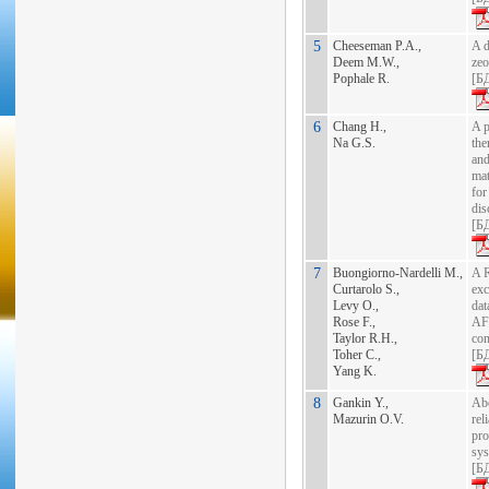
5
Cheeseman P.A.,
A d
Deem M.W.,
zeo
Pophale R.
[
БД
6
Chang H.,
A p
Na G.S.
the
and
mat
for
dis
[
БД
7
Buongiorno-Nardelli M.,
A 
Curtarolo S.,
exc
Levy O.,
dat
Rose F.,
AF
Taylor R.H.,
con
Toher C.,
[
БД
Yang K.
8
Gankin Y.,
Abo
Mazurin O.V.
rel
pro
sy
[
БД