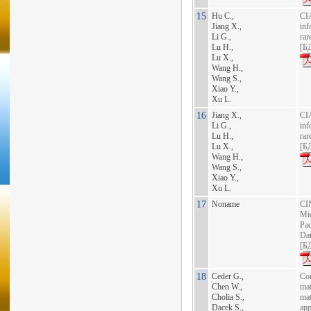
15
Hu C.,
CI
Jiang X.,
inf
Li G.,
rar
Lu H.,
[
БД
Lu X.,
Wang H.,
Wang S.,
Xiao Y.,
Xu L.
16
Jiang X.,
CI
Li G.,
inf
Lu H.,
rar
Lu X.,
[
БД
Wang H.,
Wang S.,
Xiao Y.,
Xu L.
17
Noname
CI
Mic
Pac
Da
[
БД
18
Ceder G.,
Co
Chen W.,
mat
Cholia S.,
mat
Dacek S.,
app