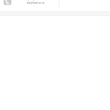
kis@imet.ac.ru