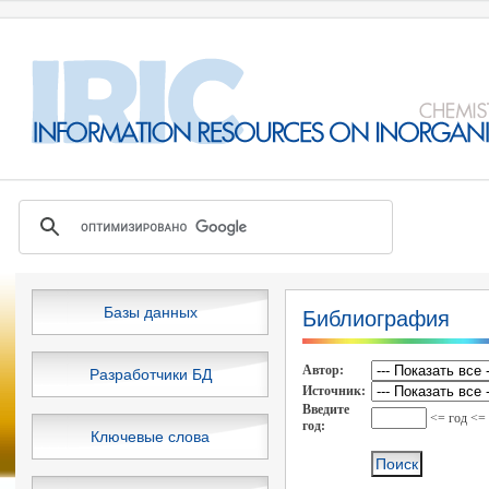
Базы данных
Библиография
Автор:
Разработчики БД
Источник:
Введите
<= год <=
год:
Ключевые слова