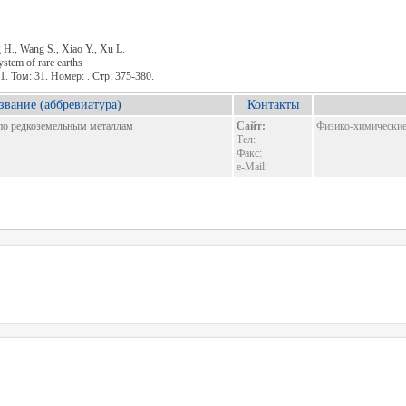
g H., Wang S., Xiao Y., Xu L.
stem of rare earths
91. Том: 31. Номер: . Стр: 375-380.
звание (аббревиатура)
Контакты
по редкоземельным металлам
Сайт:
Физико-химические 
Тел:
Факс:
e-Mail: