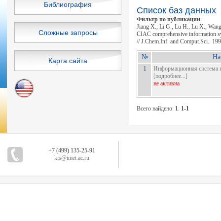
Библиография
Список баз данных
Фильтр по публикации
:
Jiang X., Li G., Lu H., Lu X., Wan
Сложные запросы
CIAC comprehensive information sy
// J.Chem.Inf. and Comput.Sci.. 19
№
На
Карта сайта
1
Информационная система 
[
подробнее...
]
не активна
Всего найдено:
1
.
1-1
+7 (499) 135-25-91
kis@imet.ac.ru