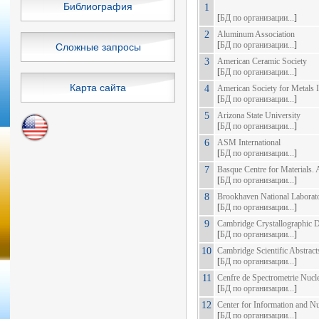
Библиография
1
[
БД по организации...
]
2
Aluminum Association
[
БД по организации...
]
Сложные запросы
3
American Ceramic Society
[
БД по организации...
]
Карта сайта
4
American Society for Metals I
[
БД по организации...
]
5
Arizona State University
[
БД по организации...
]
6
ASM International
[
БД по организации...
]
7
Basque Centre for Materials. 
[
БД по организации...
]
8
Brookhaven National Laborat
[
БД по организации...
]
9
Cambridge Crystallographic D
[
БД по организации...
]
10
Cambridge Scientific Abstract
[
БД по организации...
]
11
Cenfre de Spectrometrie Nucle
[
БД по организации...
]
12
Center for Information and N
[
БД по организации...
]