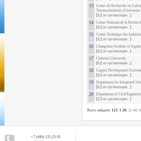
13
Centre de Recherche en Calcu
Thermochemistry (Universite 
[
БД по организации...
]
14
Centre National de la Recherc
[
БД по организации...
]
15
Centre Technique des Industr
[
БД по организации...
]
16
Changchun Institute of Appli
[
БД по организации...
]
17
Clemson University
[
БД по организации...
]
18
Copper Development Associati
[
БД по организации...
]
19
Department for Integrated S
[
БД по организации...
]
20
Department of Civil Engineer
[
БД по организации...
]
Всего найдено:
123
.
1-20
,
21-40
,
4
+7 (499) 135-25-91