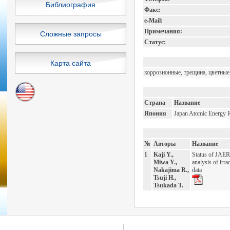
Библиография
Факс:
e-Mail:
Примечания:
Сложные запросы
Статус:
Карта сайта
коррозионные, трещина, цветные
Страна
Название
Япония
Japan Atomic Energy Re
№
Авторы
Название
1
Kaji Y.,
Status of JAER
Miwa Y.,
analysis of irr
Nakajima R.,
data
Tsuji H.,
Tsukada T.