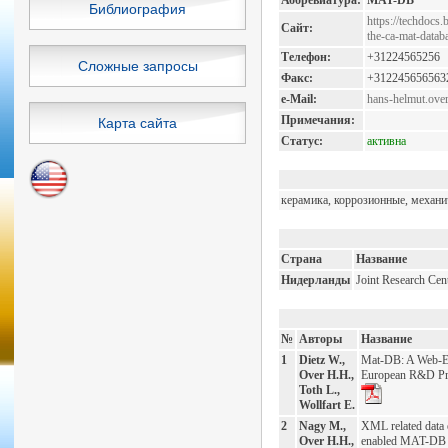
Аббревиатура:
MAT-DB
Библиография
https://techdocs
Сайт:
the-ca-mat-datab
Телефон:
+31224565256
Сложные запросы
Факс:
+312245656563
e-Mail:
hans-helmut.ove
Примечания:
Карта сайта
Статус:
активна
керамика, коррозионные, механи
Страна
Название
Нидерланды
Joint Research Cen
№
Авторы
Название
1
Dietz W.,
Mat-DB: A Web-En
Over H.H.,
European R&D Pro
Toth L.,
Wollfart E.
2
Nagy M.,
XML related data 
Over H.H.,
enabled MAT-DB