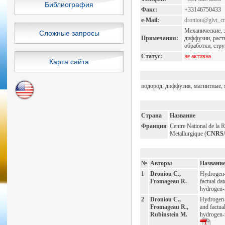
Библиография
Факс:
+33146750433
e-Mail:
droniou@glvt_cn
Механические, 
Сложные запросы
Примечания:
диффузии, раст
обработки, струк
Статус:
не активна
Карта сайта
водород, диффузия, магнитные, 
Страна
Название
Франция
Centre National de la 
Metallurgique (
CNRS
№
Авторы
Названи
1
Droniou C.,
Hydrogen-
Fromageau R.
factual da
hydrogen-m
2
Droniou C.,
Hydrogen-
Fromageau R.,
and factua
Rubinstein M.
hydrogen-m