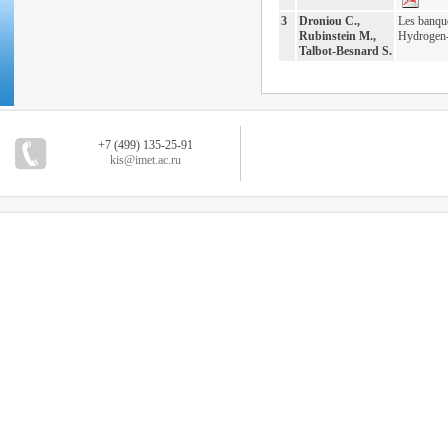
3
Droniou C.,
Les banqu
Rubinstein M.,
Hydrogen-
Talbot-Besnard S.
+7 (499) 135-25-91
kis@imet.ac.ru