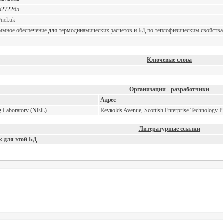
5272265
nel.uk
мное обеспечение для термодинамических расчетов и БД по теплофизическим свойствам
Ключевые слова
Организации - разработчики
Адрес
g Laboratory (
NEL
)
Reynolds Avenue, Scottish Enterprise Technology 
Литературные ссылки
к для этой БД