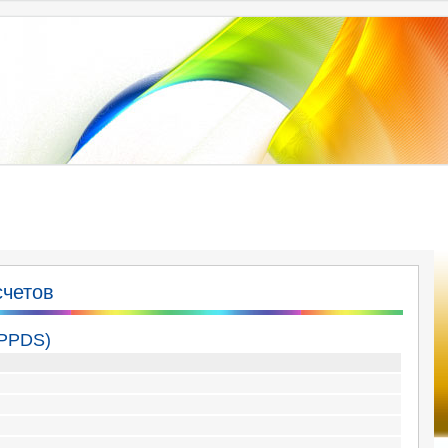
счетов
(PPDS)