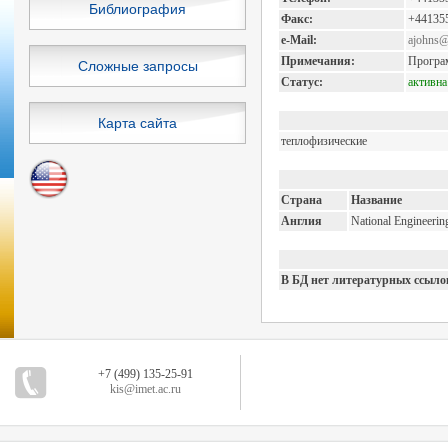
Библиография
Факс:
+44135
e-Mail:
ajohns@
Примечания:
Програм
Сложные запросы
Статус:
активна
Карта сайта
теплофизические
Страна
Название
Англия
National Engineerin
В БД нет литературных ссыло
+7 (499) 135-25-91
kis@imet.ac.ru