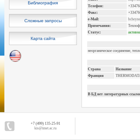
Библиография
Телефон:
+33476
Факс:
+33476
e-Mail:
bcheyne
Сложные запросы
Примечания:
Теплоф
Статус:
активн
Карта сайта
неорганическое соединение, тепл
Страна
Название
Франция
THERMODAT
В БД нет литературных ссыло
+7 (499) 135-25-91
kis@imet.ac.ru