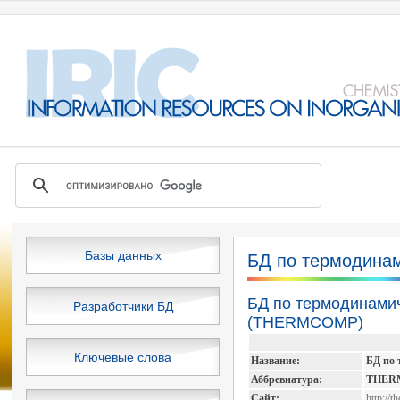
Базы данных
БД по термодинам
БД по термодинамич
Разработчики БД
(THERMCOMP)
Ключевые слова
Название:
БД по 
Аббревиатура:
THER
Сайт:
http://t