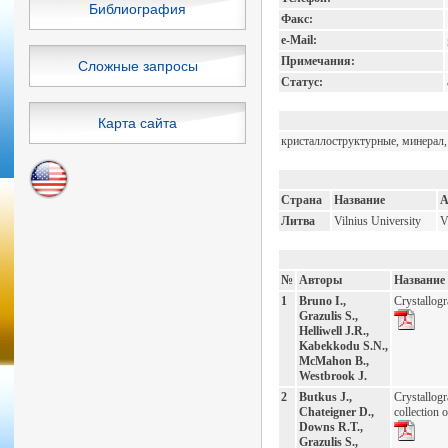
Библиография
Факс:
e-Mail:
Примечания:
Сложные запросы
Статус:
Карта сайта
кристаллоструктурные, минерал,
Страна
Название
А
Литва
Vilnius University
V
№
Авторы
Название
1
Bruno I.,
Crystallog
Grazulis S.,
Helliwell J.R.,
Kabekkodu S.N.,
McMahon B.,
Westbrook J.
2
Butkus J.,
Crystallog
Chateigner D.,
collection o
Downs R.T.,
Grazulis S.,