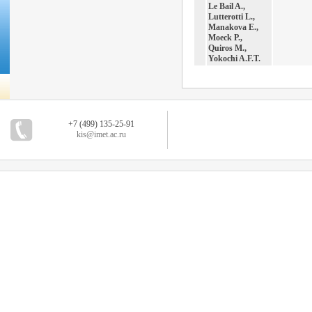
Le Bail A.,
Lutterotti L.,
Manakova E.,
Moeck P.,
Quiros M.,
Yokochi A.F.T.
+7 (499) 135-25-91
kis@imet.ac.ru