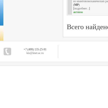
из квантовомеханических ра
(
MP
)
[
подробнее...
]
активна
Всего найден
+7 (499) 135-25-91
kis@imet.ac.ru