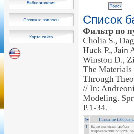
Библиография
Список б
Сложные запросы
Фильтр по п
Карта сайта
Cholia S., Dag
Huck P., Jain 
Winston D., 
The Materials 
Through Theor
// In: Andreon
Modeling. Spr
P.1-34.
№
Название (аббревиа
1
БД по значениям свойств
неорганических веществ, п